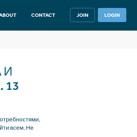
ABOUT
CONTACT
JOIN
LOGIN
 И
 13
потребностями,
йти всем. Не