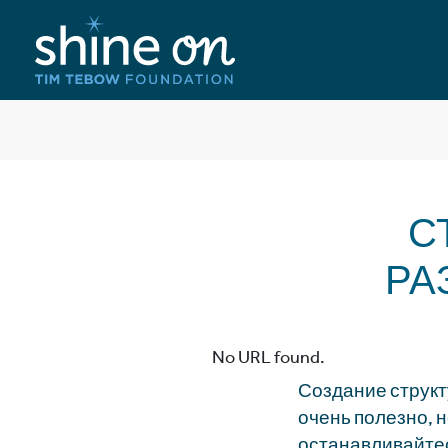
С
РА
No URL found.
Создание структ
очень полезно, н
останавливайтес